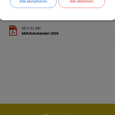
Alle akzeptieren
Alle ablehnen
Markt Frickenhausen
Termine und Aktuelles
Müllabfuh
(817,31 KB)
Abfuhrkalender 2026