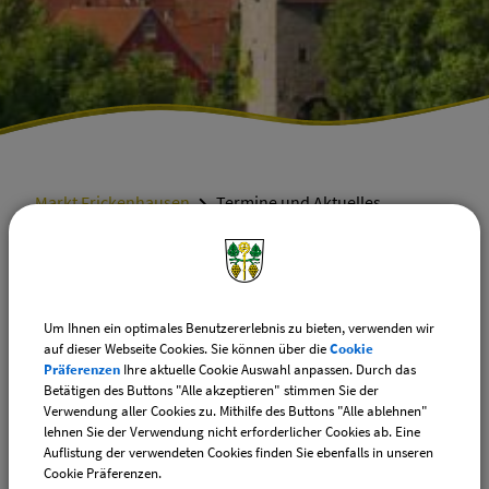
Markt Frickenhausen
Termine und Aktuelles
Termine und Aktuelles
Um Ihnen ein optimales Benutzererlebnis zu bieten, verwenden wir
auf dieser Webseite Cookies. Sie können über die
Cookie
Rathaus geschlossen!
Präferenzen
Ihre aktuelle Cookie Auswahl anpassen. Durch das
Betätigen des Buttons "Alle akzeptieren" stimmen Sie der
Von Montag, 17. August 2026 bis
Verwendung aller Cookies zu. Mithilfe des Buttons "Alle ablehnen"
lehnen Sie der Verwendung nicht erforderlicher Cookies ab. Eine
einschließlich Freitag, 21. August
Auflistung der verwendeten Cookies finden Sie ebenfalls in unseren
2026 ist das Rathaus geschlossen.
Cookie Präferenzen.